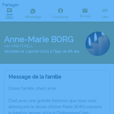
Partager
E-mail
SMS
WhatsApp
Facebook
Lien
Anne-Marie BORG
née MARTORELL
décédée le 1 janvier 2024 à l'âge de 86 ans
Message de la famille
Chère famille, chers amis,
C’est avec une grande tristesse que nous vous
annonçons le décès d’Anne-Marie BORG survenu
le lundi 01 janvier 2024 à Châteauneuf-les-