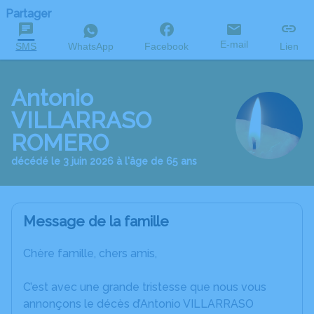
Partager
E-mail
SMS
WhatsApp
Facebook
Lien
Antonio
VILLARRASO
ROMERO
décédé le 3 juin 2026 à l'âge de 65 ans
Message de la famille
Chère famille, chers amis,
C’est avec une grande tristesse que nous vous
annonçons le décès d’Antonio VILLARRASO