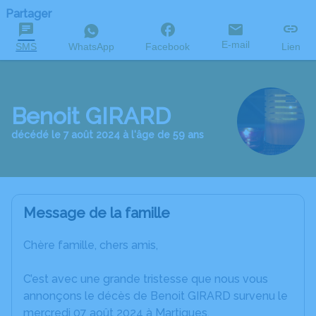
Partager
E-mail
SMS
WhatsApp
Facebook
Lien
Benoit GIRARD
décédé le 7 août 2024 à l'âge de 59 ans
Message de la famille
Chère famille, chers amis,
C’est avec une grande tristesse que nous vous
annonçons le décès de Benoit GIRARD survenu le
mercredi 07 août 2024 à Martigues.