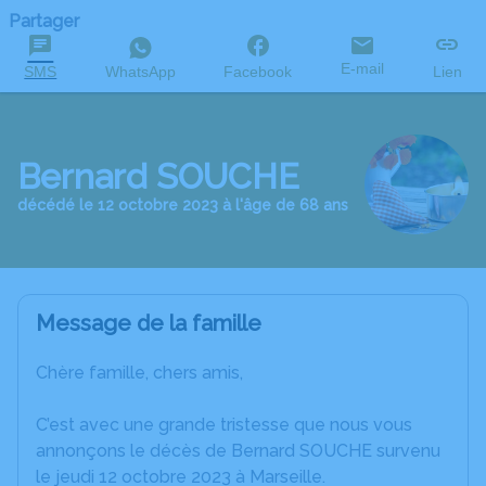
Partager
E-mail
SMS
WhatsApp
Facebook
Lien
Bernard SOUCHE
décédé le 12 octobre 2023 à l'âge de 68 ans
Message de la famille
Chère famille, chers amis,
C’est avec une grande tristesse que nous vous
annonçons le décès de Bernard SOUCHE survenu
le jeudi 12 octobre 2023 à Marseille.