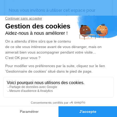
Nous vous invitons à utiliser cet espace pour
laisser vos condoléances, partager des photos
souvenirs, une anecdote ou exprimer vos pensées
à travers des poèmes ou des textes. Cet endroit
est un lieu d'expression dédié à honorer la
mémoire de Bernard SOUCHE.
Un service de plantation d’arbre hommage est
disponible ici
.
Je rends hommage
Crémation
lundi 16 octobre 2023 à 10h45
3
Crématorium de Marseille
Faire-part
Hommages
380 Rue Saint-Pierre
13005 Marseille