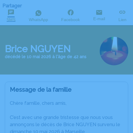
Partager
E-mail
SMS
WhatsApp
Facebook
Lien
Brice NGUYEN
décédé le 10 mai 2026 à l'âge de 42 ans
Message de la famille
Chère famille, chers amis,
C’est avec une grande tristesse que nous vous
annonçons le décès de Brice NGUYEN survenu le
dimanche 10 mai 2026 à Marseille.