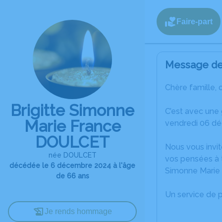
Faire-part
Message de 
Chère famille, 
Brigitte Simonne
C’est avec une
Marie France
vendredi 06 dé
DOULCET
Nous vous invit
née DOULCET
vos pensées à t
décédée le 6 décembre 2024 à l'âge
Simonne Marie
de 66 ans
Un service de 
Je rends hommage