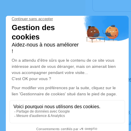
Déroulé de
Le lundi 1
Crématoriu
Marseille