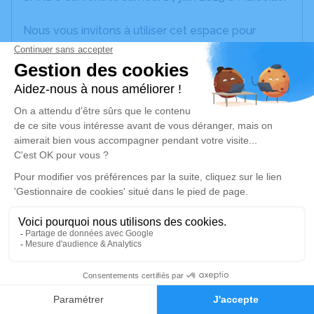
Nous vous invitons à utiliser cet espace pour
laisser vos condoléances, partager des photos
souvenirs, une anecdote ou exprimer vos pensées
à travers des poèmes ou des textes. Cet endroit
est un lieu d'expression dédié à honorer la
mémoire de Calogero SUTERA - SARDO.
Un service de plantation d’arbre hommage est
disponible ici
.
Je rends hommage
Cérémonie religieuse
mercredi 18 juin 2025 à 10h00
10
Église Sainte-Marie-Magdeleine de Plan-de-
Faire-part
Hommages
Cuques