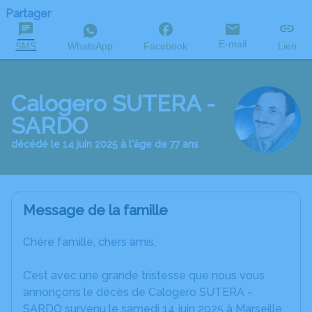
Partager
E-mail
SMS
WhatsApp
Facebook
Lien
Calogero SUTERA -
SARDO
décédé le 14 juin 2025 à l'âge de 77 ans
Message de la famille
Chère famille, chers amis,
C’est avec une grande tristesse que nous vous
annonçons le décès de Calogero SUTERA -
SARDO survenu le samedi 14 juin 2025 à Marseille.