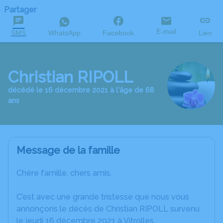
Partager
E-mail
SMS
WhatsApp
Facebook
Lien
Christian RIPOLL
décédé le 16 décembre 2021 à l'âge de 68
ans
Message de la famille
Chère famille, chers amis,
C’est avec une grande tristesse que nous vous
annonçons le décès de Christian RIPOLL survenu
le jeudi 16 décembre 2021 à Vitrolles.