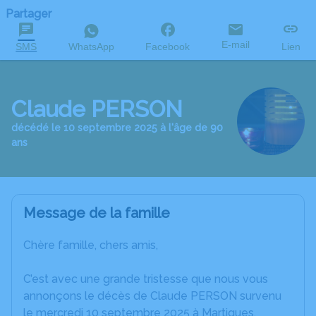
Partager
E-mail
SMS
WhatsApp
Facebook
Lien
Claude PERSON
décédé le 10 septembre 2025 à l'âge de 90
ans
Message de la famille
Chère famille, chers amis,
C’est avec une grande tristesse que nous vous
annonçons le décès de Claude PERSON survenu
le mercredi 10 septembre 2025 à Martigues.