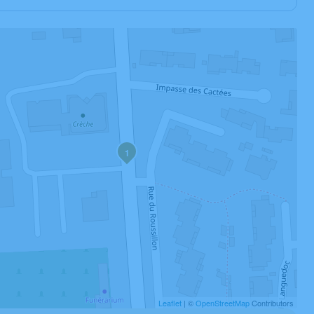
1
Leaflet
| ©
OpenStreetMap
Contributors