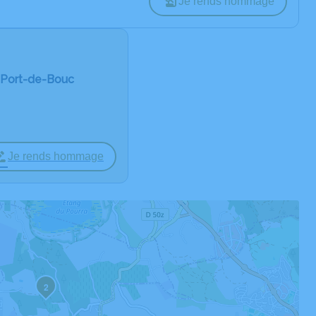
Je rends hommage
 Port-de-Bouc
Je rends hommage
2