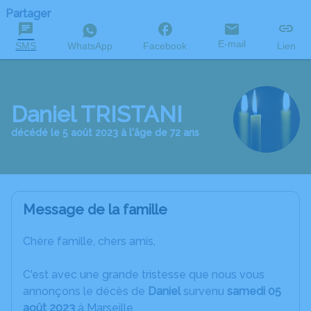
Partager
E-mail
SMS
WhatsApp
Facebook
Lien
Daniel TRISTANI
décédé le 5 août 2023 à l'âge de 72 ans
Message de la famille
Chère famille, chers amis,
C'est avec une grande tristesse que nous vous
annonçons le décès de
Daniel
survenu
samedi 05
août 2023
à Marseille.