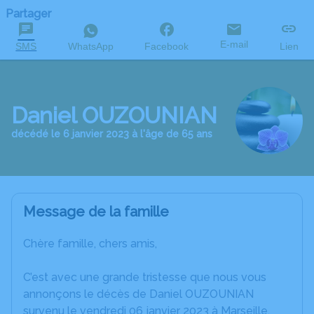
Partager
E-mail
SMS
WhatsApp
Facebook
Lien
Daniel OUZOUNIAN
décédé le 6 janvier 2023 à l'âge de 65 ans
Message de la famille
Chère famille, chers amis,
C’est avec une grande tristesse que nous vous
annonçons le décès de Daniel OUZOUNIAN
survenu le vendredi 06 janvier 2023 à Marseille.