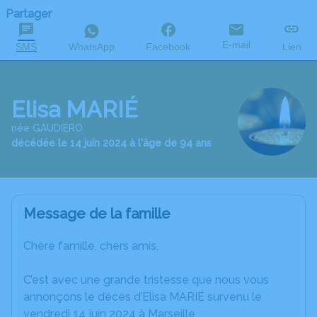
Partager
E-mail
SMS
WhatsApp
Facebook
Lien
Elisa MARIÉ
née GAUDIÉRO
décédée le 14 juin 2024 à l'âge de 94 ans
Message de la famille
Chère famille, chers amis,
C’est avec une grande tristesse que nous vous
annonçons le décès d’Elisa MARIÉ survenu le
vendredi 14 juin 2024 à Marseille.