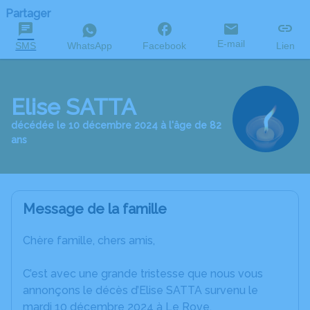
Partager
E-mail
SMS
WhatsApp
Facebook
Lien
Elise SATTA
décédée le 10 décembre 2024 à l'âge de 82
ans
Message de la famille
Chère famille, chers amis,
C’est avec une grande tristesse que nous vous
annonçons le décès d’Elise SATTA survenu le
mardi 10 décembre 2024 à Le Rove.