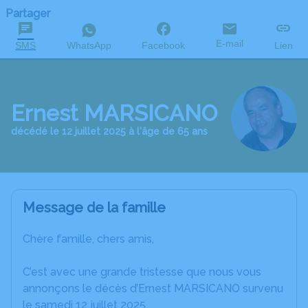
Partager
E-mail
SMS
WhatsApp
Facebook
Lien
Ernest MARSICANO
décédé le 12 juillet 2025 à l'âge de 65 ans
Message de la famille
Chère famille, chers amis,
C’est avec une grande tristesse que nous vous
annonçons le décès d’Ernest MARSICANO survenu
le samedi 12 juillet 2025.