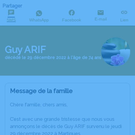
Partager
E-mail
SMS
WhatsApp
Facebook
Lien
Guy ARIF
décédé le 29 décembre 2022 à l'âge de 74 ans
Message de la famille
Chère famille, chers amis,
C’est avec une grande tristesse que nous vous
annonçons le décès de Guy ARIF survenu le jeudi
29 décembre 2022 à Martigues.