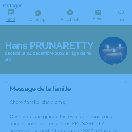
Partager
E-mail
SMS
WhatsApp
Facebook
Lien
Hans PRUNARETTY
décédé le 24 décembre 2022 à l'âge de 38
ans
Message de la famille
Chère famille, chers amis,
C’est avec une grande tristesse que nous vous
annonçons le décès d’Hans PRUNARETTY
survenu le samedi 24 décembre 2022 à Marseille.