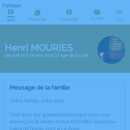
Partager
E-mail
SMS
WhatsApp
Facebook
Lien
Henri MOURIES
décédé le 8 février 2022 à l'âge de 84 ans
Message de la famille
Chère famille, chers amis,
C’est avec une grande tristesse que nous vous
annonçons le décès d’Henri MOURIES survenu le
mardi 08 février 2022 à Le Rove.