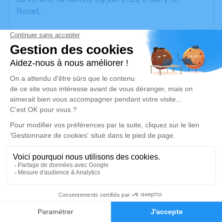
Rouet.
Nous vous invitons à utiliser cet espace pour
laisser vos condoléances, partager des photos
souvenirs, une anecdote ou exprimer vos pensées
à travers des poèmes ou des textes. Cet endroit
est un lieu d'expression dédié à honorer la
mémoire de Jacqueline BORREDON.
Un service de plantation d’arbre hommage est
disponible ici
.
Je rends hommage
Cérémonie religieuse
2
vendredi 14 juin 2024 à 10h00
Faire-part
Hommages
Église Notre Dame de l'Assomption de Carry-