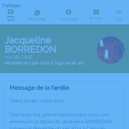
Partager
E-mail
SMS
WhatsApp
Facebook
Lien
Jacqueline
BORREDON
née LIEUTAUD
décédée le 9 juin 2024 à l'âge de 98 ans
Message de la famille
Chère famille, chers amis,
C’est avec une grande tristesse que nous vous
annonçons le décès de Jacqueline BORREDON
survenu le dimanche 09 juin 2024 à Carry-le-