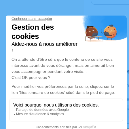
Déroulé de
Les inform
Activez une ale
Recevoir une ale