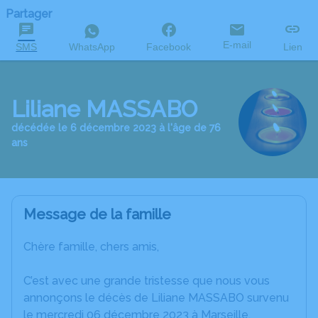
Partager
E-mail
SMS
WhatsApp
Facebook
Lien
Liliane MASSABO
décédée le 6 décembre 2023 à l'âge de 76
ans
Message de la famille
Chère famille, chers amis,
C’est avec une grande tristesse que nous vous
annonçons le décès de Liliane MASSABO survenu
le mercredi 06 décembre 2023 à Marseille.