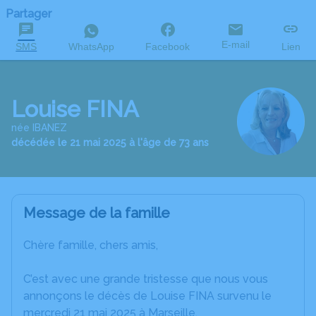
Partager
E-mail
SMS
WhatsApp
Facebook
Lien
Louise FINA
née IBANEZ
décédée le 21 mai 2025 à l'âge de 73 ans
Message de la famille
Chère famille, chers amis,
C’est avec une grande tristesse que nous vous
annonçons le décès de Louise FINA survenu le
mercredi 21 mai 2025 à Marseille.