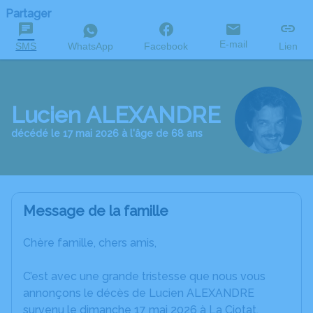
Partager
E-mail
SMS
WhatsApp
Facebook
Lien
Lucien ALEXANDRE
décédé le 17 mai 2026 à l'âge de 68 ans
Message de la famille
Chère famille, chers amis,
C’est avec une grande tristesse que nous vous
annonçons le décès de Lucien ALEXANDRE
survenu le dimanche 17 mai 2026 à La Ciotat.