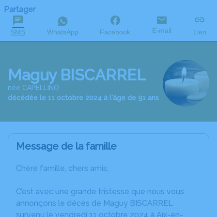
Partager
E-mail
SMS
WhatsApp
Facebook
Lien
Maguy BISCARREL
née CAPELLINO
décédée le 11 octobre 2024 à l'âge de 91 ans
Message de la famille
Chère famille, chers amis,
C’est avec une grande tristesse que nous vous
annonçons le décès de Maguy BISCARREL
survenu le vendredi 11 octobre 2024 à Aix-en-