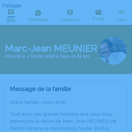
Partager
E-mail
SMS
WhatsApp
Facebook
Lien
Marc-Jean MEUNIER
décédé le 4 février 2026 à l'âge de 81 ans
Message de la famille
Chère famille, chers amis,
C’est avec une grande tristesse que nous vous
annonçons le décès de Marc-Jean MEUNIER (dit
Marco) survenu le mercredi 04 février 2026 à