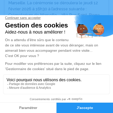
Marseille. La cérémonie se déroulera le jeudi 12
février 2026 à 16h30 à l’adresse suivante :
Crématorium de Marseille - 380 Rue Saint-Pierre -
13005 Marseille.
Nous vous invitons à utiliser cet espace pour
laisser vos condoléances, partager des photos
souvenirs, une anecdote ou exprimer vos pensées
à travers des poèmes ou des textes. Cet endroit
est un lieu d'expression dédié à honorer la
mémoire de Marc-Jean MEUNIER.
Un service de plantation d’arbre hommage est
disponible ici
.
Je rends hommage
3
Faire-part
Hommages
Cérémonie civile