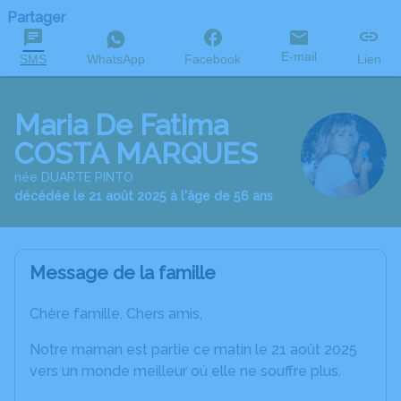
Partager
E-mail
SMS
WhatsApp
Facebook
Lien
Maria De Fatima
COSTA MARQUES
née DUARTE PINTO
décédée le 21 août 2025 à l'âge de 56 ans
Message de la famille
Chère famille, Chers amis,
Notre maman est partie ce matin le 21 août 2025
vers un monde meilleur oú elle ne souffre plus.