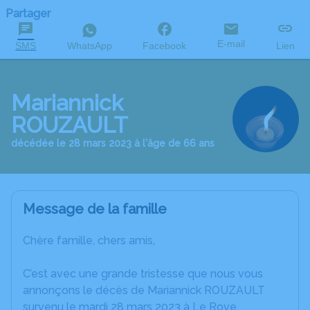
Partager
E-mail
SMS
WhatsApp
Facebook
Lien
Mariannick
ROUZAULT
décédée le 28 mars 2023 à l'âge de 66 ans
Message de la famille
Chère famille, chers amis,
C’est avec une grande tristesse que nous vous
annonçons le décès de Mariannick ROUZAULT
survenu le mardi 28 mars 2023 à Le Rove.