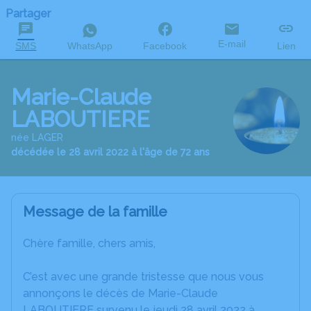
Partager
E-mail
SMS
WhatsApp
Facebook
Lien
Marie-Claude
LABOUTIERE
née LAGER
décédée le 28 avril 2022 à l'âge de 72 ans
Message de la famille
Chère famille, chers amis,
C’est avec une grande tristesse que nous vous
annonçons le décès de Marie-Claude
LABOUTIERE survenu le jeudi 28 avril 2022 à