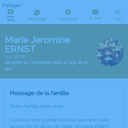
Partager
E-mail
SMS
WhatsApp
Facebook
Lien
Marie Jeromine
ERNST
née LEONI
décédée le 7 décembre 2024 à l'âge de 87
ans
Message de la famille
Chère famille, chers amis,
C’est avec une grande tristesse que nous vous
annonçons le décès de Marie Jeromine ERNST