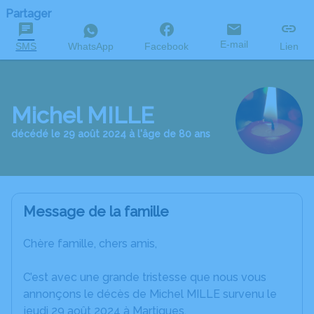
Partager
E-mail
SMS
WhatsApp
Facebook
Lien
Michel MILLE
décédé le 29 août 2024 à l'âge de 80 ans
Message de la famille
Chère famille, chers amis,
C’est avec une grande tristesse que nous vous
annonçons le décès de Michel MILLE survenu le
jeudi 29 août 2024 à Martigues.