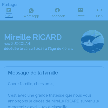
Partager
E-mail
SMS
WhatsApp
Facebook
Lien
Mireille RICARD
née ZUCCOLANI
décédée le 12 avril 2023 à l'âge de 90 ans
Message de la famille
Chère famille, chers amis,
C’est avec une grande tristesse que nous vous
annonçons le décès de Mireille RICARD survenu le
mercredi 12 avril 2023 à Marseille.