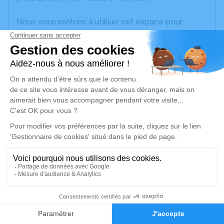
Nous vous invitons à utiliser cet espace pour
laisser vos condoléances, partager des photos
souvenirs, une anecdote ou exprimer vos pensées
à travers des poèmes ou des textes. Cet endroit
est un lieu d'expression dédié à honorer la
mémoire de Nadine EPINAT.
Un service de plantation d’arbre hommage est
disponible ici
.
Je rends hommage
Cérémonie religieuse
samedi 23 décembre 2023 à 10h30
2
Maison Funéraire Centrale de Funeraire de
Faire-part
Hommages
Marseille