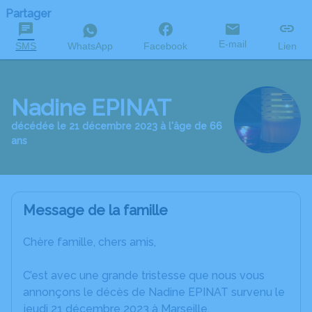
Partager
E-mail
SMS
WhatsApp
Facebook
Lien
Nadine EPINAT
décédée le 21 décembre 2023 à l'âge de 66
ans
Message de la famille
Chère famille, chers amis,
C’est avec une grande tristesse que nous vous
annonçons le décès de Nadine EPINAT survenu le
jeudi 21 décembre 2023 à Marseille.