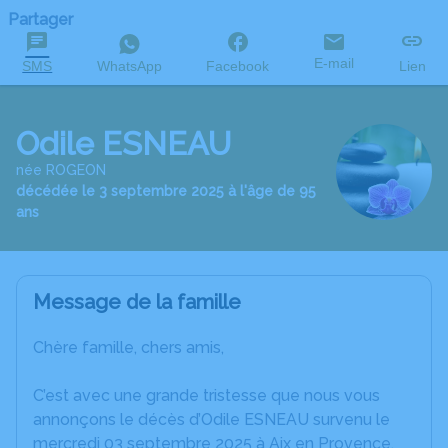
Partager
E-mail
SMS
WhatsApp
Facebook
Lien
Odile ESNEAU
née ROGEON
décédée le 3 septembre 2025 à l'âge de 95
ans
Message de la famille
Chère famille, chers amis,
C’est avec une grande tristesse que nous vous
annonçons le décès d’Odile ESNEAU survenu le
mercredi 03 septembre 2025 à Aix en Provence.