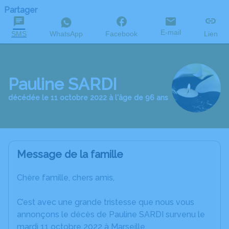
Partager
E-mail
SMS
WhatsApp
Facebook
Lien
Pauline SARDI
décédée le 11 octobre 2022 à l'âge de 96 ans
Message de la famille
Chère famille, chers amis,
C’est avec une grande tristesse que nous vous
annonçons le décès de Pauline SARDI survenu le
mardi 11 octobre 2022 à Marseille.