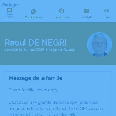
Partager
E-mail
SMS
WhatsApp
Facebook
Lien
Raoul DE NEGRI
décédé le 14 mai 2025 à l'âge de 91 ans
Message de la famille
Chère famille, chers amis,
C’est avec une grande tristesse que nous vous
annonçons le décès de Raoul DE NEGRI survenu
le mercredi 14 mai 2025 à Marseille.