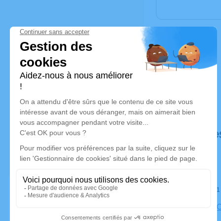
Déroulé de
Le jeudi 0
Église les
Marseille