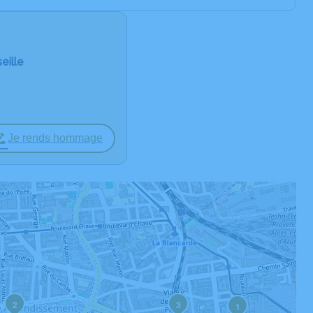
eille
Je rends hommage
2
3
1