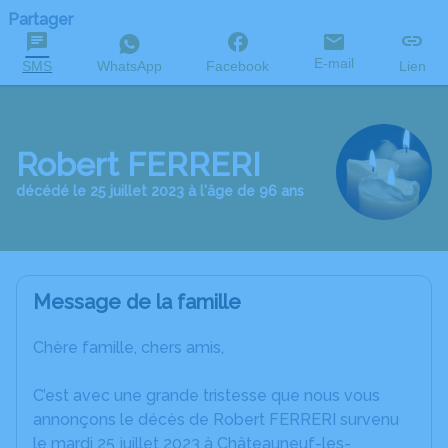
Partager
E-mail
SMS
WhatsApp
Facebook
Lien
Robert FERRERI
décédé le 25 juillet 2023 à l'âge de 96 ans
Message de la famille
Chère famille, chers amis,
C’est avec une grande tristesse que nous vous
annonçons le décès de Robert FERRERI survenu
le mardi 25 juillet 2023 à Châteauneuf-les-