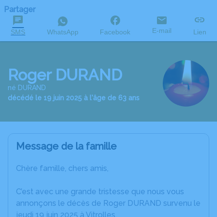
Partager
E-mail
SMS
WhatsApp
Facebook
Lien
Roger DURAND
né DURAND
décédé le 19 juin 2025 à l'âge de 63 ans
Message de la famille
Chère famille, chers amis,
C’est avec une grande tristesse que nous vous
annonçons le décès de Roger DURAND survenu le
jeudi 19 juin 2025 à Vitrolles.