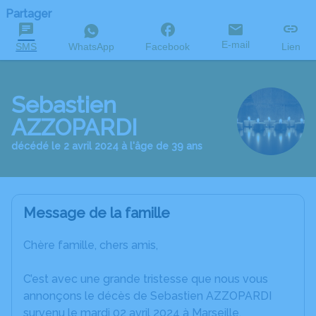
Partager
E-mail
SMS
WhatsApp
Facebook
Lien
Sebastien
AZZOPARDI
décédé le 2 avril 2024 à l'âge de 39 ans
Message de la famille
Chère famille, chers amis,
C’est avec une grande tristesse que nous vous
annonçons le décès de Sebastien AZZOPARDI
survenu le mardi 02 avril 2024 à Marseille.