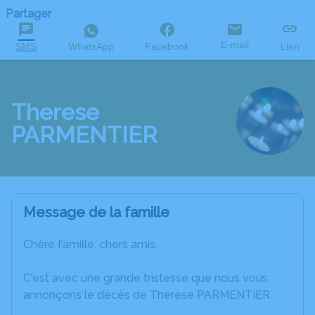
Partager
E-mail
SMS
WhatsApp
Facebook
Lien
Therese
PARMENTIER
Message de la famille
Chère famille, chers amis,
C'est avec une grande tristesse que nous vous
annonçons le décès de Therese PARMENTIER.