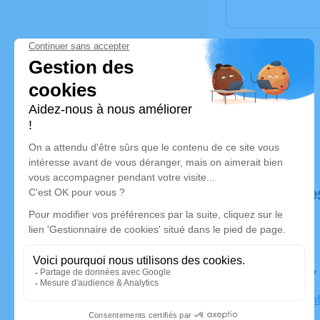
Déroulé de
Le lundi 
Eglise Sain
l'Étang