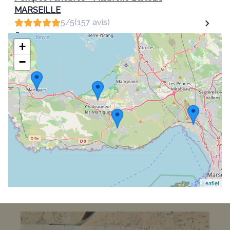
MARSEILLE
5/5
(157 avis)
04 88 60 56 12
+
164 Rue Rabelais - 13016 - Marseille
−
Leaflet