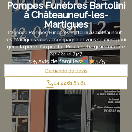
Pompes Funèbres Bartolini
MARTIGUES
à Châteauneuf-les-
Martigues
L’agence Pompes Funèbres Bartolini à Châteauneuf-
les-Martigues vous accompagne et vous soutient pour
gérer la perte d’un proche. Prise en charge immédiate
24h/24 et 7j/7.
205 avis de familles
5/5
Demande de devis
04 22 61 65 81