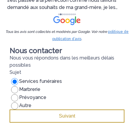
s’est passée à la perfection comme nous l’avions
d
demandé aux souhaits de ma grand-mère, je les
p
recommande vivement. encore un grand merci à
t
Nancy pour ce soutien🕊️❤️
e
Tous les avis sont collectés et modérés par Google. Voir notre
politique de
publication d’avis
.
Nous contacter
Nous vous répondons dans les meilleurs délais
possibles
Sujet
Services funéraires
Marbrerie
Prévoyance
Autre
Suivant