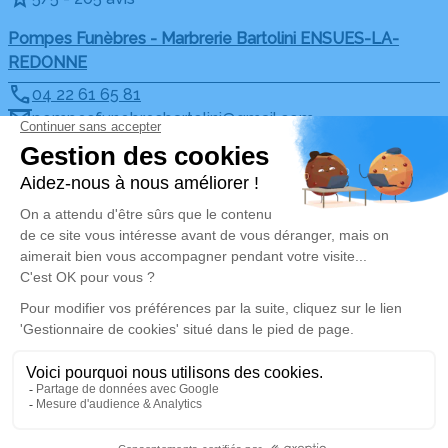
Pompes Funèbres - Marbrerie Bartolini ENSUES-LA-
REDONNE
04 22 61 65 81
pompesfunebresbartolini@gmail.com
65 Avenue Frédéric Mistral - Centre commercial les
Palmiers - 13820 - Ensuès-la-Redonne
4.9/5 - 31 avis
Pompes Funèbres - Marbrerie Bartolini MARSEILLE
04 88 60 56 12
marseille@pfbartolini.com
164 Rue Rabelais - 13016 - Marseille
5/5 - 157 avis
Mentions légales
Politique de traitement des données personnelles
Politique d’utilisation des cookies
Gestionnaire de cookies