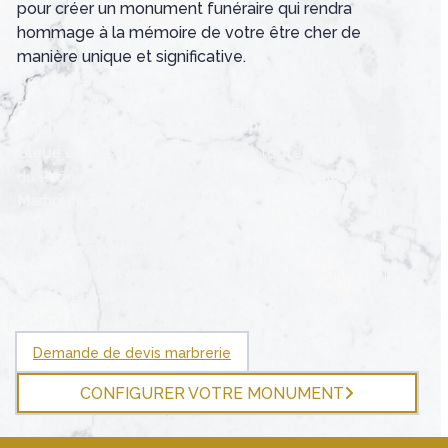
pour créer un monument funéraire qui rendra
hommage à la mémoire de votre être cher de
manière unique et significative.
Pour tous vos besoins en matière de
fourniture et de
pose de cuves / caveaux funéraires
dans
les
cimetières de Marseille, Aix -en-Provence, la Côte
Bleue
et plus généralement dans toutes les Bouches
du Rhône, faites confiance aux
Pompes Funèbres et
Marbrerie Bartolini
.
Contactez-nous dès aujourd’hui pour une consultation
personnelle et laissez-nous vous accompagner dans
cette période difficile en vous offrant des solutions
adaptées à vos besoins et à vos souhaits.
Demande de devis marbrerie
CONFIGURER VOTRE MONUMENT