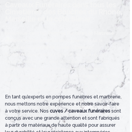
Caveaux Funéraires dans tous les
MARTIGUES
Cimetières des Bouches du Rhone,
Marseille et la côte bleue
Bienvenue chez les
Pompes Funèbres et Marbrerie
Bartolini
, votre partenaire de confiance pour la
fourniture et la
pose de cuves / caveaux
funéraires
dans tous les cimetières de la région.
Nous comprenons à quel point il est essentiel de
rendre hommage à nos êtres chers de manière
respectueuse et durable, c’est pourquoi nous offrons
des services de qualité supérieure pour répondre à vos
besoins funéraires spécifiques.
En tant qu’experts en pompes funèbres et marbrerie,
nous mettons notre expérience et notre savoir-faire
à votre service. Nos
cuves / caveaux funéraires
sont
conçus avec une grande attention et sont fabriqués
à partir de matériaux de haute qualité pour assurer