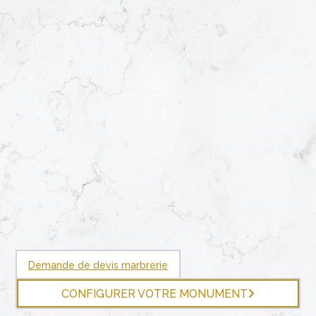
3d colorisé aux dimensions de votre concession
funéraire.
Nous intervenons dans tous les cimetières des
Bouches du Rhône et nos créations sont visibles dans
plusieurs cimetières tels que les cimetières Le Clos ou
Montcalm à Châteauneuf-les-Martigues, le cimetière
de Beaume Loubière à Fos-sur-Mer, le cimetière
Réveilla ou Canto Perdrix à Martigues, les Maurettes à
Istres, Saint Laurent à Marignane, les cimetières de
Sausset les Pins, du Rove, Ensues la Redonne,
Gémenos,Port de Bouc,les cimetières Saint Pierre ou
du grand saint Jean d’Aix en Provence et Marseille.
Contactez nous au 0442078412 ou par mail sur
pompesfunebresbartolini@gmail.com
Demande de devis marbrerie
CONFIGURER VOTRE MONUMENT