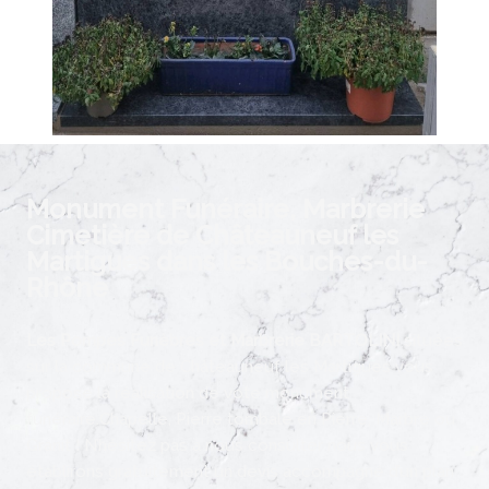
MARTIGUES
Monument Funéraire, Marbrerie
Cimetière de Châteauneuf les
Martigues dans les Bouches-du-
Rhône
Les Pompes Funèbres et Marbrerie BARTOLINI
situées
sur la commune de Châteauneuf les Martigues vous
propose la réalisation de vote monument
funéraire.Chapelle, Pierre tombale en Pierre, Marbre ou
Granit ! N’hésitez pas à nous consulter nous vous
établirons gratuitement un devis accompagné d’un plan